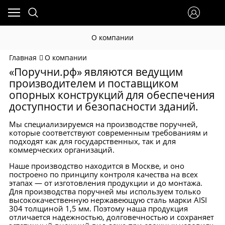
Подобрать по назначению
Подобрать по форме
Подобрать по типу конструкции
Комплекты и сантехника
Тактильные индикаторы для инвалидов
О компании
Главная
О компании
Поручни для унитаза
Поручень U образный
Теплые поручни
Для помещений
«Поручни.рф» являются ведущим
производителем и поставщиком
Поручень для раковины
Поручень Р образный
Откидные поручни
Для улицы
опорных конструкций для обеспечения
доступности и безопасности зданий.
Поручень для душа
Поручень H образный
Поручень с бумагодержателем
Тактильные индикаторы из нержавеющей стали
Мы специализируемся на производстве поручней,
Поручни в ванную
Поручень Г-образный
Стационарные поручни
Оборудование туалета для инвалидов
которые соответствуют современным требованиям и
подходят как для государственных, так и для
коммерческих организаций.
Прямые поручни
Напольные поручни
Наше производство находится в Москве, и оно
Поручень П-образный
Напольно-пристенные поручни
построено по принципу контроля качества на всех
этапах — от изготовления продукции и до монтажа.
Для производства поручней мы используем только
Поручень Т образный
Настенные поручни
высококачественную нержавеющую сталь марки AISI
304 толщиной 1,5 мм. Поэтому наша продукция
отличается надежностью, долговечностью и сохраняет
Поручень угловой