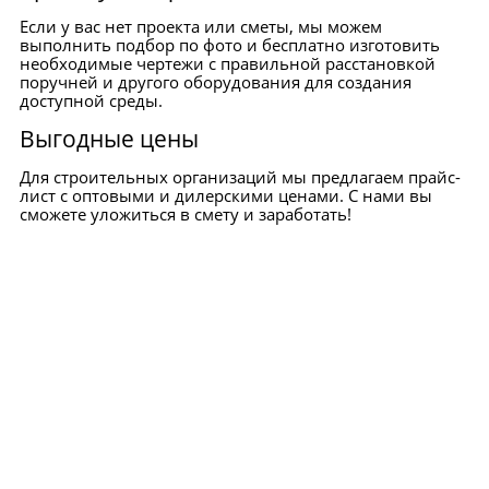
Если у вас нет проекта или сметы, мы можем
выполнить подбор по фото и бесплатно изготовить
необходимые чертежи с правильной расстановкой
поручней и другого оборудования для создания
Смеситель для инвалидов
доступной среды.
Выгодные цены
Для строительных организаций мы предлагаем прайс-
лист с оптовыми и дилерскими ценами. С нами вы
сможете уложиться в смету и заработать!
Крючки
Комплектующие
Сиденья для душа
Диспенсеры для бумажных полотенец
Диспенсеры и держатели для туалетной бумаги
Дозаторы для мыла