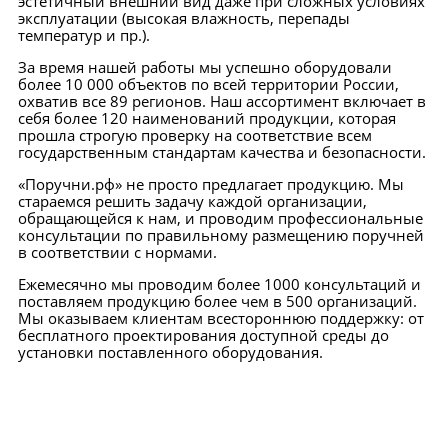
эстетичный внешний вид даже при сложных условиях
эксплуатации (высокая влажность, перепады
температур и пр.).
Унитазы для инвалидов
За время нашей работы мы успешно оборудовали
более 10 000 объектов по всей территории России,
охватив все 89 регионов. Наш ассортимент включает в
себя более 120 наименований продукции, которая
прошла строгую проверку на соответствие всем
государственным стандартам качества и безопасности.
«Поручни.рф» не просто предлагает продукцию. Мы
стараемся решить задачу каждой организации,
обращающейся к нам, и проводим профессиональные
консультации по правильному размещению поручней
в соответствии с нормами.
Ежемесячно мы проводим более 1000 консультаций и
поставляем продукцию более чем в 500 организаций.
Поручни-опоры для спины на унитаз
Мы оказываем клиентам всестороннюю поддержку: от
бесплатного проектирования доступной среды до
установки поставленного оборудования.